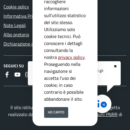
raccogliere
Cookie policy
informazioni
sull’utilizzo statistico
Informativa Privacy
del sito stesso.
Note Legali
Utilizziamo solo
Albo pretorio
cookie tecnici. Può
conoscere i dettagli
Dichiarazione di accessibilità
consultando la
nostra
privacy policy
.
Proseguendo nella
SEGUICI SU
✖
Registrati ai servizi
APP IO
e ricevi tutti gli
navigazione si
Faceboook
Youtube
Instagram
RSS
aggiornamenti dall'Ente
accetta l’uso dei
cookie; in caso
contrario è possibile
abbandonare il sito.
Il sito istituzionale del Comune di Paitone è un progetto
HO CAPITO
realizzato da
Secoval srl
con la
Soluzione Comuni PNRR
di
ISWEB S.p.A.