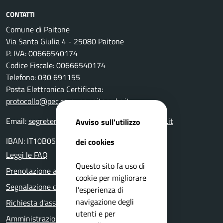
CONTATTI
Comune di Paitone
Via Santa Giulia 4 - 25080 Paitone
P. IVA: 00666540174
Codice Fiscale: 00666540174
Telefono: 030 691155
Posta Elettronica Certificata:
protocollo@pec.comune.paitone.bs.it
Email:
segreteriaprotocollo@comune.paitone.bs.it
Avviso sull'utilizzo
IBAN: IT10B0511648840000000001050
dei cookies
Leggi le FAQ
Questo sito fa uso di
Prenotazione appuntamento
cookie per migliorare
Segnalazione disservizio
l’esperienza di
navigazione degli
Richiesta d'assistenza
utenti e per
Amministrazione trasparente