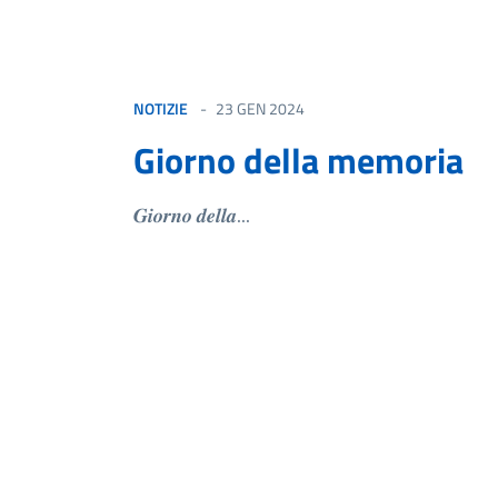
NOTIZIE
23 GEN 2024
Giorno della memoria
𝑮𝒊𝒐𝒓𝒏𝒐 𝒅𝒆𝒍𝒍𝒂...