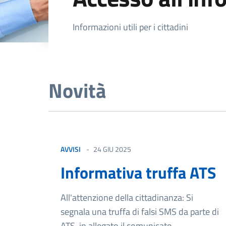
Dettagli della not
Informazioni utili per i cittadini
Novità
AVVISI
24 GIU 2025
Informativa truffa ATS
All'attenzione della cittadinanza: Si
segnala una truffa di falsi SMS da parte di
ATS, in allegato il comunicato