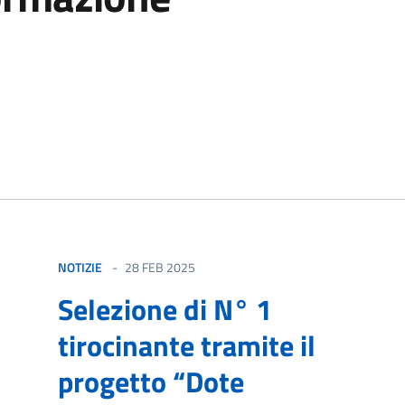
izia
NOTIZIE
28 FEB 2025
Selezione di N° 1
tirocinante tramite il
progetto “Dote