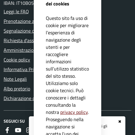
IBAN: IT10B0511648840000000001050
dei cookies
Leggi le FAQ
Questo sito fa uso di
Prenotazione appuntamento
cookie per migliorare
Segnalazione disservizio
l’esperienza di
navigazione degli
Richiesta d'assistenza
utenti e per
Amministrazione trasparente
raccogliere
Cookie policy
informazioni
sull’utilizzo statistico
Informativa Privacy
del sito stesso.
Note Legali
Utilizziamo solo
Albo pretorio
cookie tecnici. Può
conoscere i dettagli
Dichiarazione di accessibilità
consultando la
nostra
privacy policy
.
Proseguendo nella
SEGUICI SU
✖
Registrati ai servizi
APP IO
e ricevi tutti gli
navigazione si
Faceboook
Youtube
Instagram
RSS
aggiornamenti dall'Ente
accetta l’uso dei