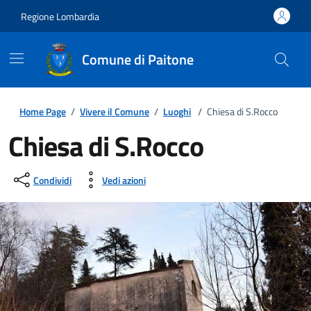
Regione Lombardia
Comune di Paitone
Home Page
/
Vivere il Comune
/
Luoghi
/
Chiesa di S.Rocco
Chiesa di S.Rocco
Condividi
Vedi azioni