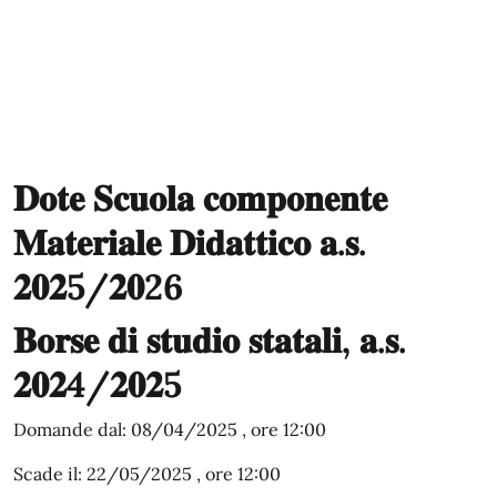
𝐃𝐨𝐭𝐞 𝐒𝐜𝐮𝐨𝐥𝐚 𝐜𝐨𝐦𝐩𝐨𝐧𝐞𝐧𝐭𝐞
𝐌𝐚𝐭𝐞𝐫𝐢𝐚𝐥𝐞 𝐃𝐢𝐝𝐚𝐭𝐭𝐢𝐜𝐨 𝐚.𝐬.
𝟐𝟎𝟐5/𝟐𝟎26
𝐁𝐨𝐫𝐬𝐞 𝐝𝐢 𝐬𝐭𝐮𝐝𝐢𝐨 𝐬𝐭𝐚𝐭𝐚𝐥𝐢, 𝐚.𝐬.
𝟐𝟎𝟐4/𝟐𝟎𝟐5
Domande dal: 08/04/2025 , ore 12:00
Scade il: 22/05/2025 , ore 12:00