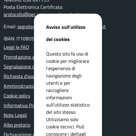
Posta Elettronica Certificata:
protocollo@pec.comune.paitone.bs.it
Email:
segreteriaprotocollo@comune.paitone.bs.it
Avviso sull'utilizzo
IBAN: IT10B0511648840000000001050
dei cookies
Leggi le FAQ
Questo sito fa uso di
Prenotazione appuntamento
cookie per migliorare
Segnalazione disservizio
l’esperienza di
navigazione degli
Richiesta d'assistenza
utenti e per
Amministrazione trasparente
raccogliere
Cookie policy
informazioni
sull’utilizzo statistico
Informativa Privacy
del sito stesso.
Note Legali
Utilizziamo solo
Albo pretorio
cookie tecnici. Può
conoscere i dettagli
Dichiarazione di accessibilità