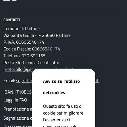
CONTATTI
Comune di Paitone
Via Santa Giulia 4 - 25080 Paitone
P. IVA: 00666540174
Codice Fiscale: 00666540174
Telefono: 030 691155
Posta Elettronica Certificata:
protocollo@pec.comune.paitone.bs.it
Email:
segreteriaprotocollo@comune.paitone.bs.it
Avviso sull'utilizzo
IBAN: IT10B0511648840000000001050
dei cookies
Leggi le FAQ
Questo sito fa uso di
Prenotazione appuntamento
cookie per migliorare
Segnalazione disservizio
l’esperienza di
navigazione degli