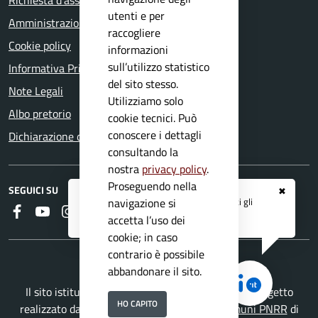
Richiesta d'assistenza
utenti e per
Amministrazione trasparente
raccogliere
Cookie policy
informazioni
sull’utilizzo statistico
Informativa Privacy
del sito stesso.
Note Legali
Utilizziamo solo
Albo pretorio
cookie tecnici. Può
conoscere i dettagli
Dichiarazione di accessibilità
consultando la
nostra
privacy policy
.
Proseguendo nella
SEGUICI SU
✖
Registrati ai servizi
APP IO
e ricevi tutti gli
navigazione si
Faceboook
Youtube
Instagram
RSS
aggiornamenti dall'Ente
accetta l’uso dei
cookie; in caso
contrario è possibile
abbandonare il sito.
Il sito istituzionale del Comune di Paitone è un progetto
HO CAPITO
realizzato da
Secoval srl
con la
Soluzione Comuni PNRR
di